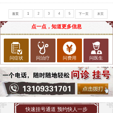
1
2
3
4
5
首页
下一页
末页
点一点，知道更多信息
问症状
问治疗
问费用
问医生
快速挂号通道 预约快人一步