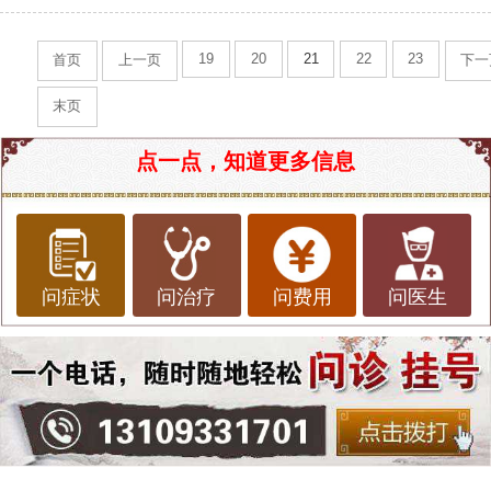
19
20
21
22
23
首页
上一页
下一
末页
点一点，知道更多信息
问症状
问治疗
问费用
问医生