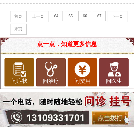
64
65
66
67
首页
上一页
下一页
末页
点一点，知道更多信息
问症状
问治疗
问费用
问医生